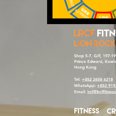
LRCF
Fitn
LION ROCK
​Shop 5-7, G/F, 197-
Prince Edward, Kowl
Hong Kong
Tel:
+852 2658 6218
WhatsApp:
+852 919
Email:
lrcf@lrcffitnes
Fitness
Cr