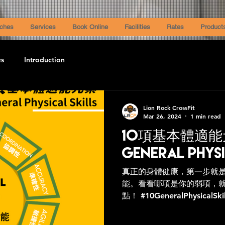
ches
Services
Book Online
Facilities
Rates
Product
es
Introduction
Lion Rock CrossFit
Mar 26, 2024
1 min read
10項基本體適能元
General Physi
真正的身體健康，第一步就
能。看看哪項是你的弱項，
點！ #10GeneralPhysical
用身體技能 #心肺耐力 #耐力 
度 #協調性 #準確性...