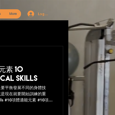
Log In
s
More
素 10
cal Skills
是要平衡發展不同的身體技
就是現在就要開始訓練的重
Skills #10項體適能元素 #10項通
#力量 #柔韌性 #爆發力 #速