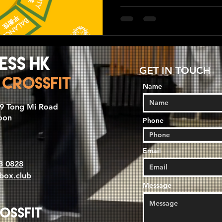
ess HK
GET IN TOUCH
 CrossFit
Name
199 Tong Mi Road
oon
Phone
Email
3 0828
sbox.club
Message
ossfit