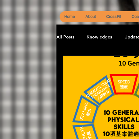
Home
About
CrossFit
Coa
All Posts
Knowledges
Updat