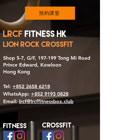
預約課堂
LRCF
Fitness HK
LION ROCK CrossFit
​Shop 5-7, G/F, 197-199 Tong Mi Road
Prince Edward, Kowloon
Hong Kong
Tel:
+852 2658 6218
WhatsApp:
+852 9193 0828
Email:
lrcf@lrcffitnessbox.club
CROSSFIT
Fitness